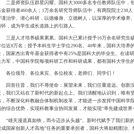
二是师资队伍群星闪耀。国科大3000多名专任教师队伍中，包
基金获得者460余人；1万余名研究导师队伍中，有两院院士238人
严谨治学、潜心科研，以德修身、立德树人，以深厚的学术修养
情怀，成为学生成长道路上的引路人。
三是人才培养硕果累累。国科大已累计授予16万余名研究生硕
学位近8万名；授予本科生学士学位290名。40年来，国科大培养
士，国家杰出青年基金获得者中有25%是国科大的毕业生。在读
生力军，中国科学院每项科研工作和科研成果，都有国科大学生
各位领导、各位来宾、各位校友，老师们、同学们！
回首往昔，我们不辱使命；展望未来，我们任重道远。创新没
天，我们又站在了新时代的新起点上。我们清醒地认识到，唯有
路，不断深化科教融合体制机制改革，才能进一步发挥中国科学
面的综合优势，实现科教事业协同发展，才能实现“率先建成世界
“雄关漫道真如铁，而今迈步从头越”。新时代赋予了我们新的
建成国家创新人才高地”任务的重要承担者，国科大将励精图治、