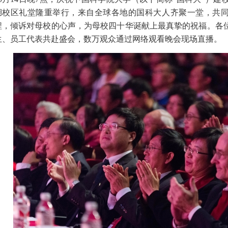
湖校区礼堂隆重举行，来自全球各地的国科大人齐聚一堂，共同
程，倾诉对母校的心声，为母校四十华诞献上最真挚的祝福。各
生、员工代表共赴盛会，数万观众通过网络观看晚会现场直播。