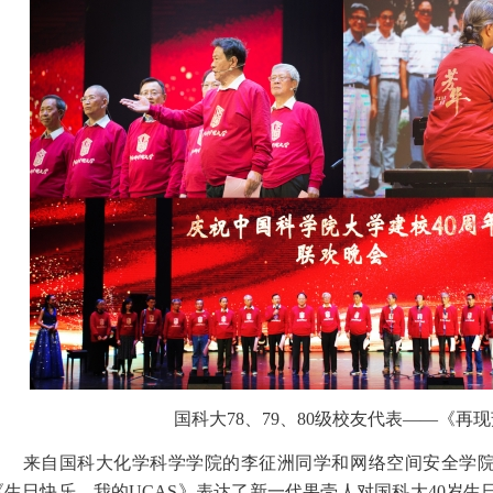
国科大78、79、80级校友代表——《再
来自国科大化学科学学院的李征洲同学和网络空间安全学院
《生日快乐，我的UCAS》表达了新一代果壳人对国科大40岁