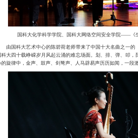
国科大化学科学学院、国科大网络空间安全学院——《生
由国科大艺术中心的陈碧荷老师带来了中国十大名曲之一的《
国科大四十载峥嵘岁月风起云涌的难忘场面。划、排、弹、叩，
心的旋律中，金声、鼓声、剑弩声、人马辟易声历历如闻，一段