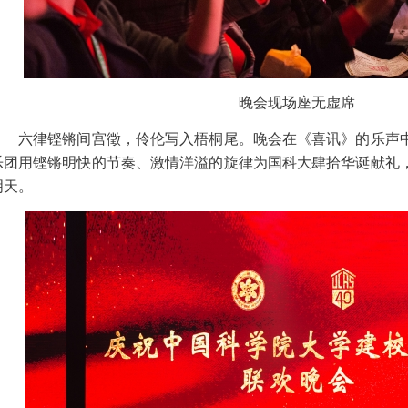
晚会现场座无虚席
六律铿锵间宫徵，伶伦写入梧桐尾。晚会在《喜讯》的乐声中
乐团用铿锵明快的节奏、激情洋溢的旋律为国科大肆拾华诞献礼
明天。