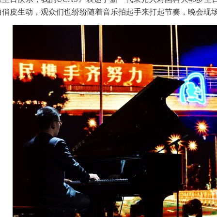
曲俏皮生动，观众们也纷纷随着音乐拍起手来打起节奏，晚会现