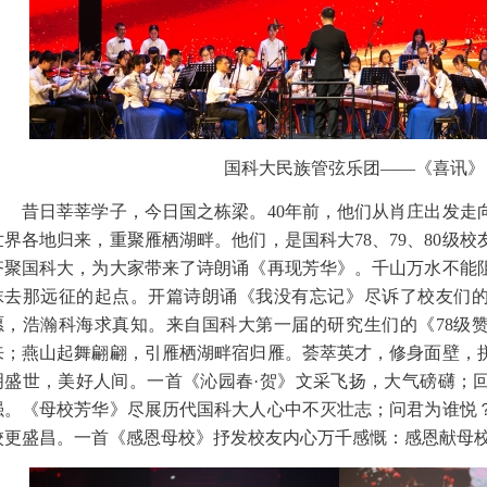
国科大民族管弦乐团——《喜讯》
昔日莘莘学子，今日国之栋梁。40年前，他们从肖庄出发走向
世界各地归来，重聚雁栖湖畔。他们，是国科大78、79、80级
齐聚国科大，为大家带来了诗朗诵《再现芳华》。千山万水不能
抹去那远征的起点。开篇诗朗诵《我没有忘记》尽诉了校友们
愿，浩瀚科海求真知。来自国科大第一届的研究生们的《78级赞
来；燕山起舞翩翩，引雁栖湖畔宿归雁。荟萃英才，修身面壁，
明盛世，美好人间。一首《沁园春·贺》文采飞扬，大气磅礴；
强。《母校芳华》尽展历代国科大人心中不灭壮志；问君为谁悦
校更盛昌。一首《感恩母校》抒发校友内心万千感慨：感恩献母