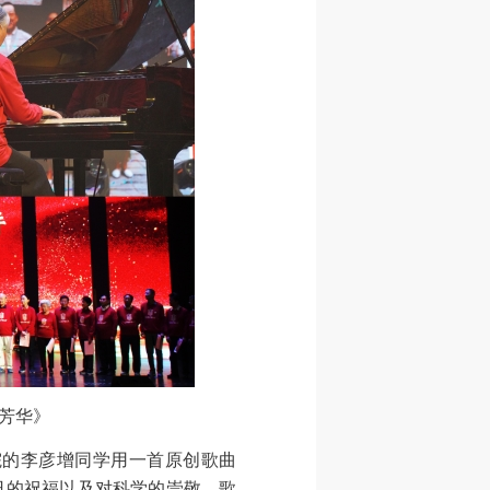
现芳华》
的李彦增同学用一首原创歌曲
生日的祝福以及对科学的崇敬。歌