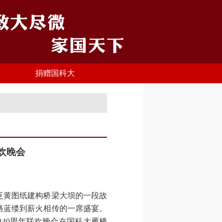
捐赠国科大
欢晚会
黄图纸建构桥梁大坝的一段故
路蓝缕到薪火相传的一席盛宴。
校40周年联欢晚会在国科大雁栖