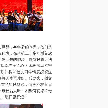
世界，40年后的今天，他们从
校友代表，在离校三十多年后首次
阻隔回去的脚步，雨雪风霜无法
的拳拳赤子之心；木板房里立宏
歌》将78校友同学情意娓娓道
拼将芳华再度妍。传薪火，创文
回首当年风华茂，而今不减昔日
？母校薪火旺；相聚有何愿？母
校，明日更辉煌！